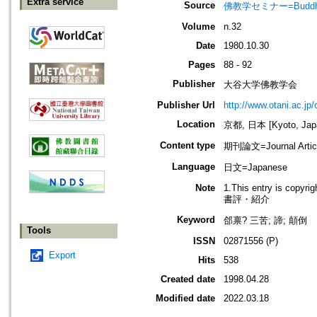
Extra service
Source
佛教学セミナー=Buddh
Volume
n.32
Date
1980.10.30
Pages
88 - 92
Publisher
大谷大学佛教学会
Publisher Url
http://www.otani.ac.j
Location
京都, 日本 [Kyoto, Jap
Content type
期刊論文=Journal Artic
Language
日文=Japanese
Note
1.This entry is copyri
書評・紹介
Keyword
郃禀? 三苦; 諦; 顛倒
Tools
ISSN
02871556 (P)
Export
Hits
538
Created date
1998.04.28
Modified date
2022.03.18