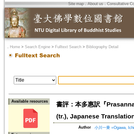
Site map
．
About us
．
Consultative C
．
Home
>
Search Engine
>
Fulltext Search
>
Bibliography Detail
Available resources
書評：本多惠訳『Prasannapad
(tr.), Japanese Translati
Author
小川一乗 =Ogawa, Ichi