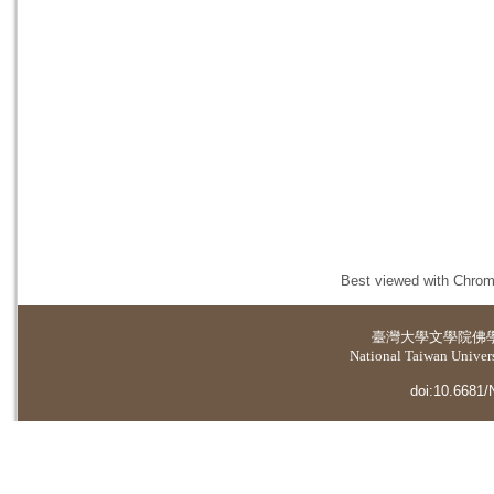
Best viewed with Chrome
臺灣大學
文學院佛
National Taiwan Universi
doi:10.6681