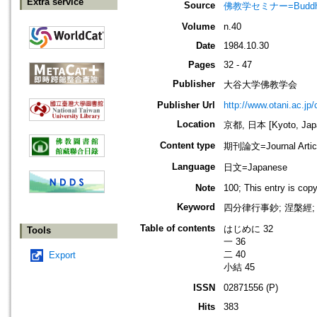
Extra service
Source
佛教学セミナー=Buddh
Volume
n.40
Date
1984.10.30
Pages
32 - 47
Publisher
大谷大学佛教学会
Publisher Url
http://www.otani.ac.j
Location
京都, 日本 [Kyoto, Jap
Content type
期刊論文=Journal Artic
Language
日文=Japanese
Note
100; This entry is cop
Keyword
四分律行事鈔; 涅槃經; 戒律=
Table of contents
はじめに 32
Tools
一 36
二 40
Export
小結 45
ISSN
02871556 (P)
Hits
383