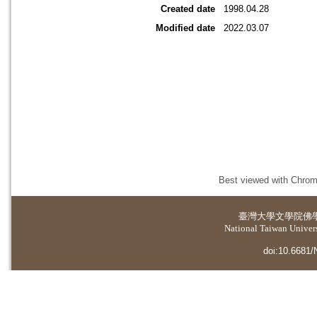
Created date
1998.04.28
Modified date
2022.03.07
Best viewed with Chrome
臺灣大學
文學院佛
National Taiwan Universi
doi:10.6681