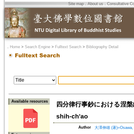
Site map
．
About us
．
Consultative C
．
Home
>
Search Engine
>
Fulltext Search
>
Bibliography Detail
Available resources
四分律行事鈔における涅槃経の受容=Th
shih-ch'ao
Author
大澤伸雄 (著)=Osawa, N