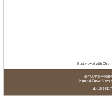
Best viewed with Chrome
臺灣大學
文學院佛
National Taiwan Universi
doi:10.6681