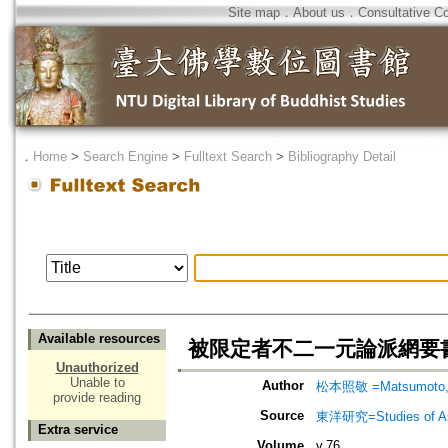
Site map
．
About us
．
Consultative C
．
Home
>
Search Engine
>
Fulltext Search
>
Bibliography Detail
Available resources
被限定者不二一元論派網要書の研
Unauthorized
Unable to
Author
松本照敬 =Matsumoto, 
provide reading
Source
東洋研究=Studies of 
Extra service
Volume
v.76