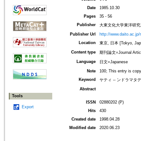
Date
1985.10.30
Pages
35 - 56
Publisher
大東文化大学東洋研究
Publisher Url
http://www.daito.ac.jp/
Location
東京, 日本 [Tokyo, Jap
Content type
期刊論文=Journal Artic
Language
日文=Japanese
Note
100; This entry is cop
Keyword
ヤティ -- ンドラマタディ
Abstract
Tools
ISSN
02880202 (P)
Export
Hits
430
Created date
1998.04.28
Modified date
2020.06.23