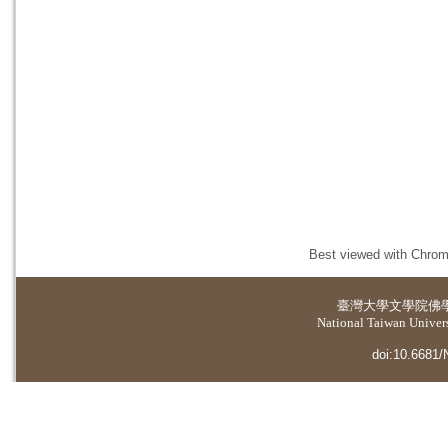
Best viewed with Chrome
臺灣大學
文學院佛
National Taiwan Universi
doi:10.6681