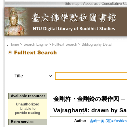
Site map
．
About us
．
Consultative C
．
Home
>
Search Engine
>
Fulltext Search
>
Bibliography Detail
Available resources
金剛杵・金剛鈴の製作図 ─ 梵文造
Unauthorized
Unable to
Vajraghaṇṭā: drawn by S
provide reading
Author
吉崎一美 (著)=Yoshizaki
Extra service