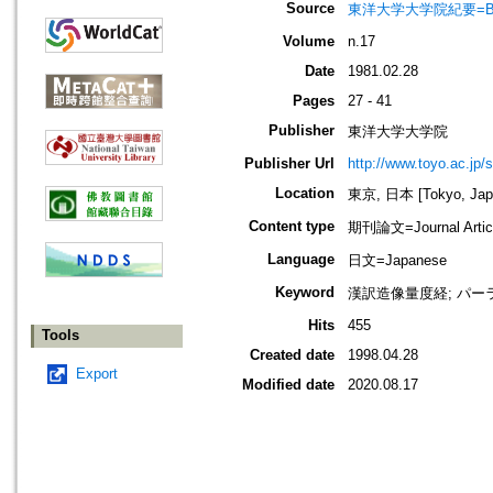
Source
東洋大学大学院紀要=Bullet
Volume
n.17
Date
1981.02.28
Pages
27 - 41
Publisher
東洋大学大学院
Publisher Url
http://www.toyo.ac.jp/s
Location
東京, 日本 [Tokyo, Jap
Content type
期刊論文=Journal Artic
Language
日文=Japanese
Keyword
漢訳造像量度経; パー
Hits
455
Tools
Created date
1998.04.28
Export
Modified date
2020.08.17