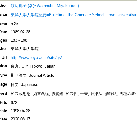
thor
渡辺郁子 (著)=Watanabe, Miyako (au.)
urce
東洋大学大学院紀要=Bulletin of the Graduate School, Toyo Un
ume
n.25
Date
1989.02.28
ges
183 - 198
sher
東洋大学大学院
 Url
http://www.toyo.ac.jp/site/gs/
tion
東京, 日本 [Tokyo, Japan]
type
期刊論文=Journal Article
age
日文=Japanese
ord
如来蔵思想; 如来蔵経; 勝鬘経; 如来性; 一乗; 雑染法; 清浄法; 四種の衆
Hits
672
date
1998.04.28
date
2020.08.17