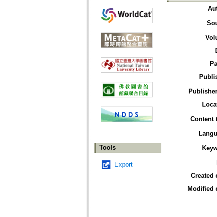
Au
So
Vol
Pa
Publi
Publisher
Loca
Content 
Langu
Tools
Keyw
Export
Created 
Modified 