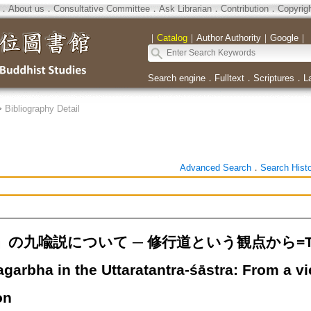
．
About us
．
Consultative Committee
．
Ask Librarian
．
Contribution
．
Copyrig
｜
Catalog
｜
Author Authority
｜
Google
｜
Search engine
．
Fulltext
．
Scriptures
．
L
>
Bibliography Detail
Advanced Search
．
Search Hist
九喩説について ─ 修行道という観点から=The Nine 
garbha in the Uttaratantra-śāstra: From a vi
on