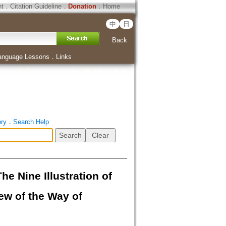
ht
．
Citation Guideline
．
Donation
．
Home
中
日
Back
anguage Lessons
．
Links
ory
．
Search Help
Illustration of
ew of the Way of