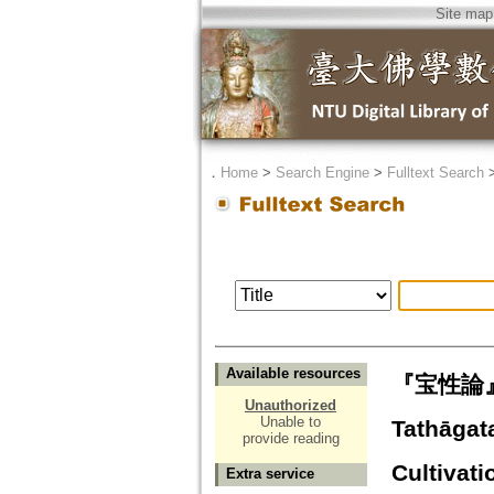
Site map
．
Home
>
Search Engine
>
Fulltext Search
Available resources
『宝性論』の
Unauthorized
Unable to
Tathāgata
provide reading
Cultivati
Extra service