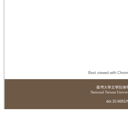
Best viewed with Chrome
臺灣大學
文學院佛
National Taiwan Universi
doi:10.6681