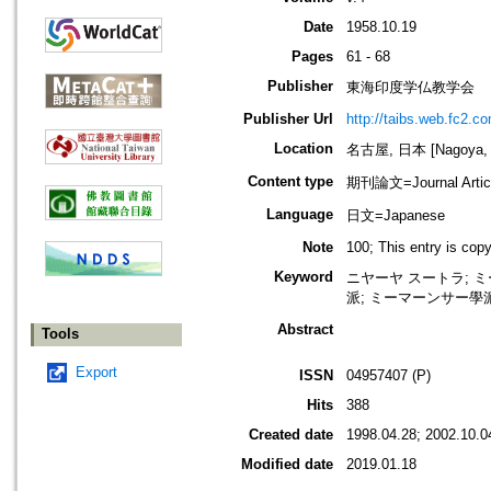
Date
1958.10.19
Pages
61 - 68
Publisher
東海印度学仏教学会
Publisher Url
http://taibs.web.fc2.c
Location
名古屋, 日本 [Nagoya, 
Content type
期刊論文=Journal Artic
Language
日文=Japanese
Note
100; This entry is cop
Keyword
ニヤーヤ スートラ; ミー
派; ミーマーンサー學派
Abstract
Tools
Export
ISSN
04957407 (P)
Hits
388
Created date
1998.04.28; 2002.10.0
Modified date
2019.01.18