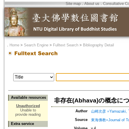
Site map
．
About us
．
Consultative C
．
Home
>
Search Engine
>
Fulltext Search
>
Bibliography Detail
Available resources
非存在(Abhava)の概念について=
Unauthorized
Unable to
Author
山崎次彦 =Yamazaki, T
provide reading
Source
東海佛教=Journal of To
Extra service
Volume
v.4