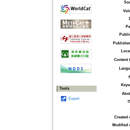
So
Vol
Pa
Publi
Publisher
Loca
Content 
Langu
Keyw
Tools
Abst
Export
I
Created 
Modified 