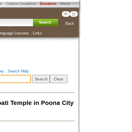
ht
．
Citation Guideline
．
Donation
．
Home
中
日
Back
anguage Lessons
．
Links
ory
．
Search Help
emple in Poona City