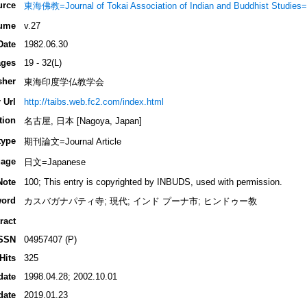
urce
東海佛教=Journal of Tokai Association of Indian and Buddhist S
ume
v.27
Date
1982.06.30
ges
19 - 32(L)
sher
東海印度学仏教学会
 Url
http://taibs.web.fc2.com/index.html
tion
名古屋, 日本 [Nagoya, Japan]
type
期刊論文=Journal Article
age
日文=Japanese
Note
100; This entry is copyrighted by INBUDS, used with permission.
ord
カスバガナパティ寺; 現代; インド プーナ市; ヒンドゥー教
ract
SSN
04957407 (P)
Hits
325
date
1998.04.28; 2002.10.01
date
2019.01.23