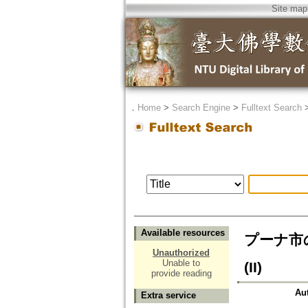
Site map
．
Home
>
Search Engine
>
Fulltext Search
Available resources
プーナ市のガ
Unauthorized
Unable to
(II)
provide reading
Au
Extra service