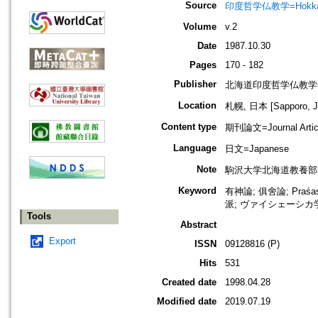
Source
印度哲学仏教学=Hokkaido jo
Volume
v.2
Date
1987.10.30
Pages
170 - 182
Publisher
北海道印度哲学仏教学
Location
札幌, 日本 [Sapporo, J
Content type
期刊論文=Journal Artic
Language
日文=Japanese
Note
駒沢大学北海道教養部
Keyword
有神論; 俱舍論; Praśastap
派; ヴァイシェーシカ
Tools
Abstract
Export
ISSN
09128816 (P)
Hits
531
Created date
1998.04.28
Modified date
2019.07.19