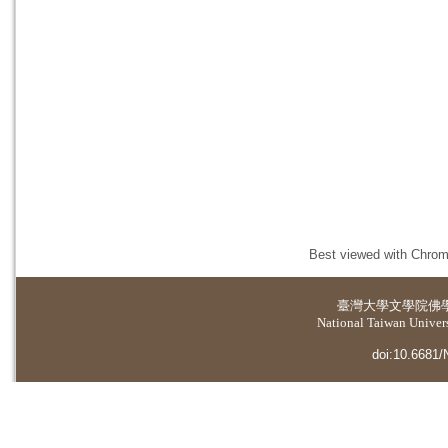
Best viewed with Chrome
臺灣大學
文學院佛
National Taiwan Universi
doi:10.6681