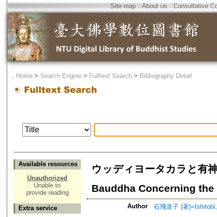
Site map
．
About us
．
Consultative C
．
Home
>
Search Engine
>
Fulltext Search
>
Bibliography Detail
Available resources
ウッディヨータカラと有神論批判=A C
Unauthorized
Unable to
Bauddha Concerning the 
provide reading
Author
石飛道子 (著)=Ishitobi, 
Extra service