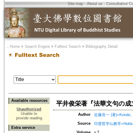
Site map
．
About us
．
Consultative C
．
Home
>
Search Engine
>
Fulltext Search
>
Bibliography Detail
Available resources
平井俊栄著『法華文句の成
Unauthorized
Unable to
Author
近藤良一 (著)=Kondo, Ry
provide reading
Source
印度哲学仏教学=Hokkaido jo
Extra service
Volume
v.2