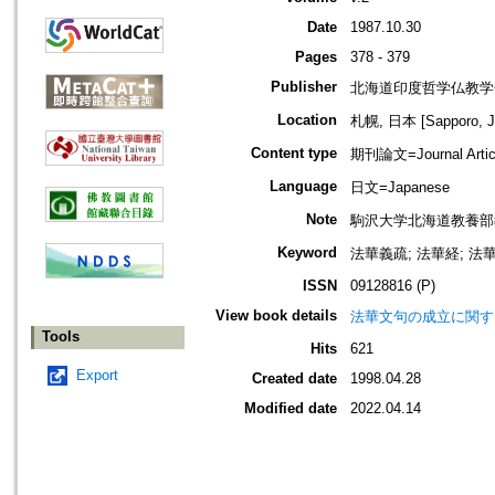
Date
1987.10.30
Pages
378 - 379
Publisher
北海道印度哲学仏教学
Location
札幌, 日本 [Sapporo, J
Content type
期刊論文=Journal Artic
Language
日文=Japanese
Note
駒沢大学北海道教養部
Keyword
法華義疏; 法華経; 法華
ISSN
09128816 (P)
View book details
法華文句の成立に関す
Tools
Hits
621
Export
Created date
1998.04.28
Modified date
2022.04.14