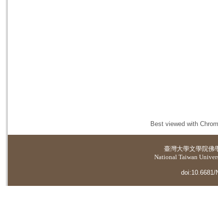
Best viewed with Chrome
臺灣大學
文學院佛
National Taiwan Universi
doi:10.6681