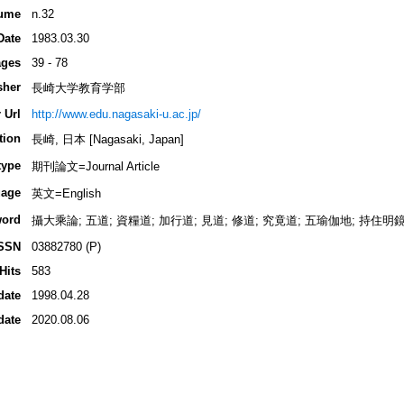
ume
n.32
Date
1983.03.30
ges
39 - 78
sher
長崎大学教育学部
 Url
http://www.edu.nagasaki-u.ac.jp/
tion
長崎, 日本 [Nagasaki, Japan]
type
期刊論文=Journal Article
age
英文=English
ord
攝大乘論; 五道; 資糧道; 加行道; 見道; 修道; 究竟道; 五瑜伽地; 持住明
SSN
03882780 (P)
Hits
583
date
1998.04.28
date
2020.08.06