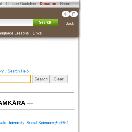
ht
．
Citation Guideline
．
Donation
．
Home
中
日
Back
anguage Lessons
．
Links
ory
．
Search Help
ĀLAṀKĀRA —
i University. Social Science=ナガサキ