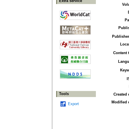
Extra service
Vol
Pa
Publi
Publisher
Loca
Content 
Langu
Keyw
I
Tools
Created 
Modified 
Export