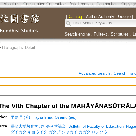
．
About us
．
Consultative Committee
．
Ask Librarian
．
Contribution
．
Copyrig
｜
Catalog
｜
Author Authority
｜
Google
｜
Search engine
．
Fulltext
．
Scriptures
．
L
>
Bibliography Detail
Advanced Search
．
Search Hist
 The VIth Chapter of the MAHĀYĀNASŪTR
thor
早島理 (著)=Hayashima, Osamu (au.)
urce
長崎大学教育学部社会科学論叢=Bulletin of Faculty of Education, Nagasak
ダイガク キョウイク ガクブ シャカイ カガク ロンソウ