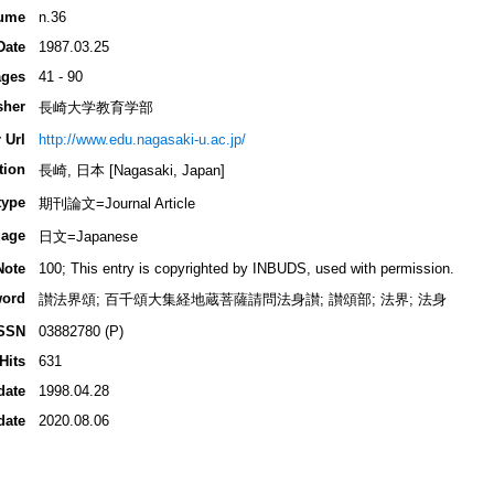
ume
n.36
Date
1987.03.25
ges
41 - 90
sher
長崎大学教育学部
 Url
http://www.edu.nagasaki-u.ac.jp/
tion
長崎, 日本 [Nagasaki, Japan]
type
期刊論文=Journal Article
age
日文=Japanese
Note
100; This entry is copyrighted by INBUDS, used with permission.
ord
讃法界頌; 百千頌大集経地蔵菩薩請問法身讃; 讃頌部; 法界; 法身
SSN
03882780 (P)
Hits
631
date
1998.04.28
date
2020.08.06