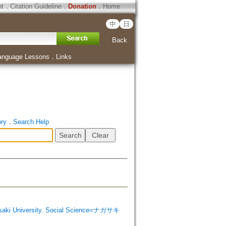
ht
．
Citation Guideline
．
Donation
．
Home
中
日
Back
anguage Lessons
．
Links
ory
．
Search Help
i University. Social Science=ナガサキ