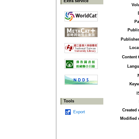
Extra service
Vol
Pa
Publi
Publisher
Loca
Content 
Langu
Keyw
I
Tools
Created 
Export
Modified 