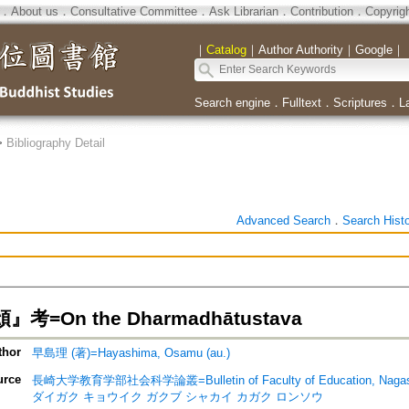
．
About us
．
Consultative Committee
．
Ask Librarian
．
Contribution
．
Copyrig
｜
Catalog
｜
Author Authority
｜
Google
｜
Search engine
．
Fulltext
．
Scriptures
．
L
>
Bibliography Detail
Advanced Search
．
Search Hist
考=On the Dharmadhātustava
thor
早島理 (著)=Hayashima, Osamu (au.)
urce
長崎大学教育学部社会科学論叢=Bulletin of Faculty of Education, Nagasak
ダイガク キョウイク ガクブ シャカイ カガク ロンソウ