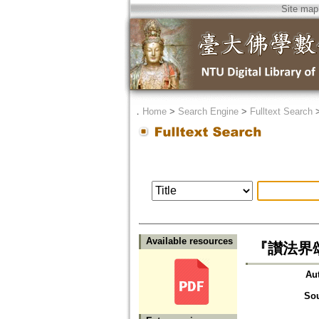
Site map
．
Home
>
Search Engine
>
Fulltext Search
Available resources
『讃法界頌』
Au
So