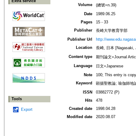
Extra service
Volume
(總號=n.39)
Date
1989.06.25
Pages
15 - 33
Publisher
長崎大学教育学部
Publisher Url
http://www.edu.nagasak
Location
長崎, 日本 [Nagasaki, 
Content type
期刊論文=Journal Artic
Language
日文=Japanese
Note
100; This entry is cop
Keyword
顕揚聖教論; 瑜伽師地論;
ISSN
03882772 (P)
Tools
Hits
478
Created date
1998.04.28
Export
Modified date
2020.08.07