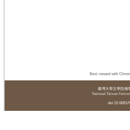
Best viewed with Chrome
臺灣大學
文學院佛
National Taiwan Universi
doi:10.6681