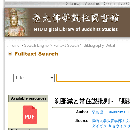
Site map
．
About us
．
Consultative C
．
Home
>
Search Engine
>
Fulltext Search
>
Bibliography Detail
Available resources
刹那滅と常住説批判 - 『
Author
早島理 =Hayashima, 
Source
長崎大学教育学部人文科学研究報告=
ダイガク キョウイク 