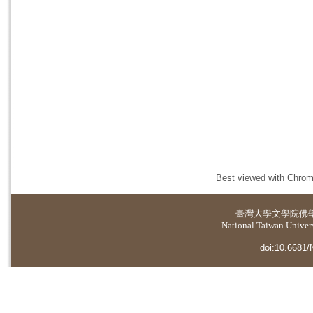
Best viewed with Chrome
臺灣大學
文學院佛
National Taiwan Universi
doi:10.6681