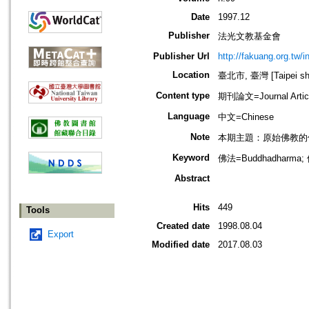
Date
1997.12
Publisher
法光文教基金會
Publisher Url
http://fakuang.org.tw/
Location
臺北市, 臺灣 [Taipei shi
Content type
期刊論文=Journal Artic
Language
中文=Chinese
Note
本期主題：原始佛教的
Keyword
佛法=Buddhadharma;
Abstract
Hits
449
Tools
Created date
1998.08.04
Export
Modified date
2017.08.03