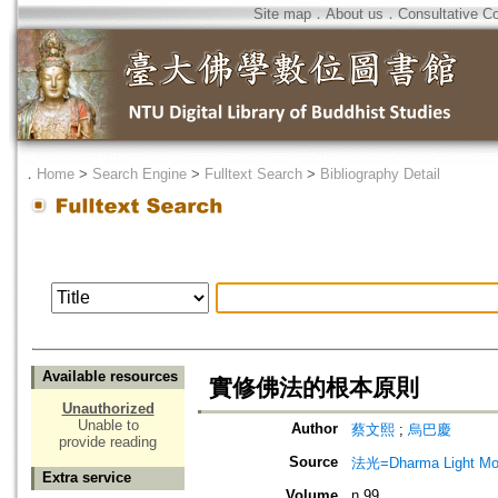
Site map
．
About us
．
Consultative C
．
Home
>
Search Engine
>
Fulltext Search
>
Bibliography Detail
Available resources
實修佛法的根本原則
Unauthorized
Unable to
Author
蔡文熙
;
烏巴慶
provide reading
Source
法光=Dharma Light Mo
Extra service
Volume
n.99