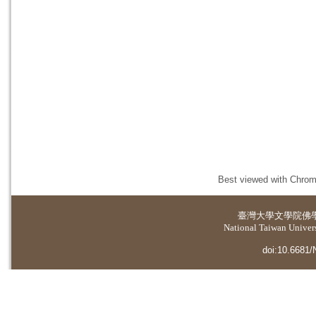
Best viewed with Chrome
臺灣大學
文學院佛
National Taiwan Universi
doi:10.6681