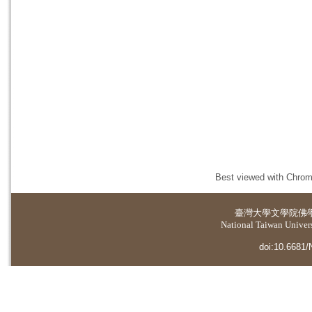
Best viewed with Chrome
臺灣大學
文學院佛
National Taiwan Universi
doi:10.6681