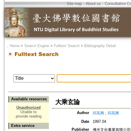
Site map
．
About us
．
Consultative C
．
Home
>
Search Engine
>
Fulltext Search
>
Bibliography Detail
Available resources
大乘玄論
Unauthorized
Unable to
Author
邱高興
;
邱高興
provide reading
Date
1997.04
Extra service
Publisher
佛光文化事業有限公司=Foguang 