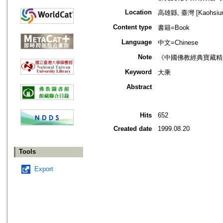
Location
高雄縣, 臺灣 [Kaohsiung
Content type
書籍=Book
Language
中文=Chinese
Note
《中國佛教經典寶藏精
Keyword
大乘
Abstract
Hits
652
Created date
1999.08.20
Tools
Export