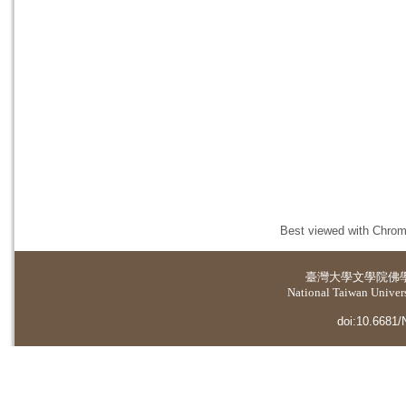
Best viewed with Chrome
臺灣大學
文學院佛
National Taiwan Universi
doi:10.6681