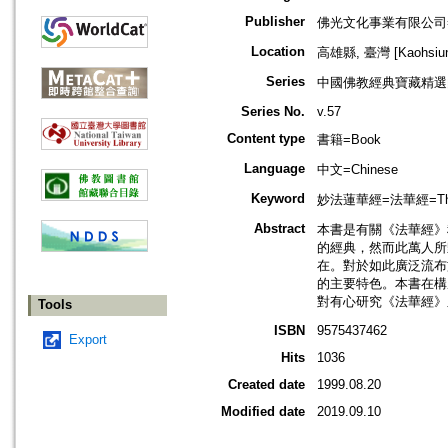
Publisher
佛光文化事業有限公司=Foguang 
Location
高雄縣, 臺灣 [Kaohsiung
Series
中國佛教經典寶藏精選
Series No.
v.57
Content type
書籍=Book
Language
中文=Chinese
Keyword
妙法蓮華經=法華經=The Lo
Abstract
本書是有關《法華經》
的經典，然而此萬人所
在。對於如此廣泛流布
的主要特色。本書在構
對有心研究《法華經》
Tools
ISBN
9575437462
Export
Hits
1036
Created date
1999.08.20
Modified date
2019.09.10