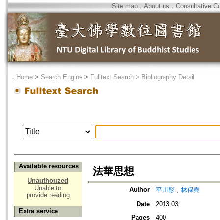
Site map
．
About us
．
Consultative C
．
Home
>
Search Engine
>
Fulltext Search
>
Bibliography Detail
Available resources
法華思想
Unauthorized
Unable to
Author
平川彰
;
林保堯
provide reading
Date
2013.03
Extra service
Pages
400