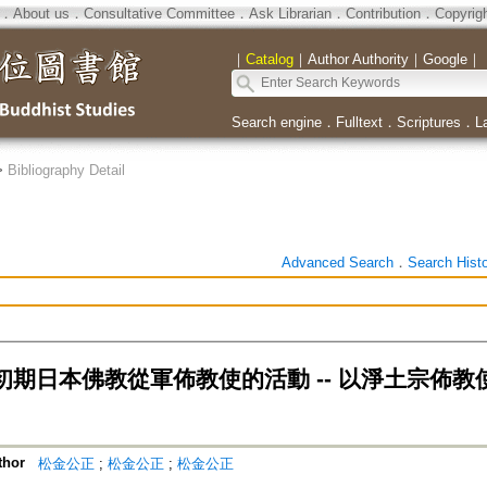
．
About us
．
Consultative Committee
．
Ask Librarian
．
Contribution
．
Copyrig
｜
Catalog
｜
Author Authority
｜
Google
｜
Search engine
．
Fulltext
．
Scriptures
．
L
>
Bibliography Detail
Advanced Search
．
Search Hist
初期日本佛教從軍佈教使的活動 -- 以淨土宗佈教
thor
松金公正
;
松金公正
;
松金公正