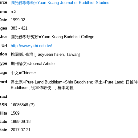
urce
圓光佛學學報=Yuan Kuang Journal of Buddhist Studies
ume
n.3
Date
1999.02
ges
383 - 421
sher
圓光佛學研究所=Yuan Kuang Buddhist College
 Url
http://www.ykbi.edu.tw/
tion
桃園縣, 臺灣 [Taoyuean hsien, Taiwan]
type
期刊論文=Journal Article
age
中文=Chinese
ord
淨土宗=Pure Land Buddhism=Shin Buddhism; 淨土=Pure Land;
Buddhism; 從軍佈教使 ; 橋本定幢
ract
SSN
16086848 (P)
Hits
1569
date
1999.09.18
date
2017.07.21