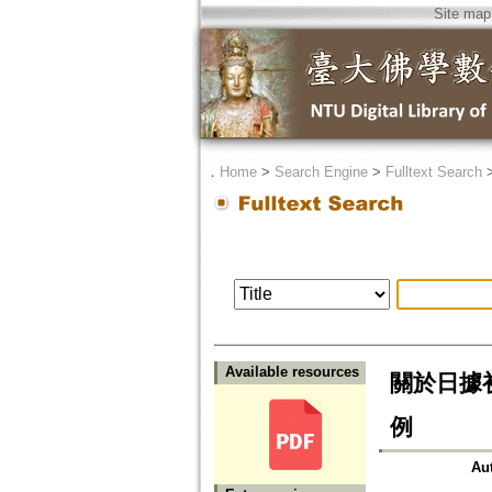
Site map
．
Home
>
Search Engine
>
Fulltext Search
Available resources
關於日據
例
Au