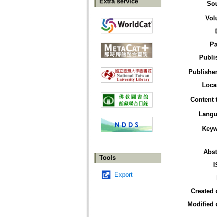
Extra service
So
Vol
Pa
Publi
Publisher
Loca
Content 
Langu
Keyw
Abst
Tools
I
Export
Created 
Modified 