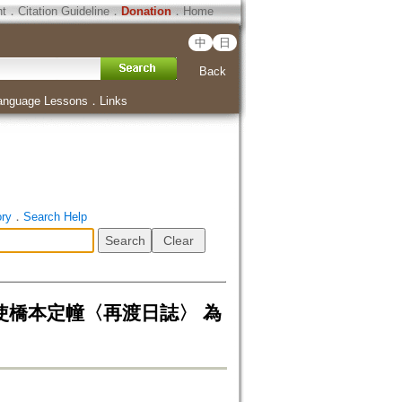
ht
．
Citation Guideline
．
Donation
．
Home
中
日
Back
anguage Lessons
．
Links
ory
．
Search Help
使橋本定幢〈再渡日誌〉 為