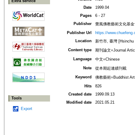
Extra service
Date
1999.04
Pages
6 - 27
Publisher
覺風佛教藝術文化基金
Publisher Url
https://www.chuefeng.o
Location
新竹市, 臺灣 [Hsinchu sh
Content type
期刊論文=Journal Artic
Language
中文=Chinese
Note
從本期起連續刊載
Keyword
佛教藝術=Buddhist Art
Hits
826
Created date
1999.09.13
Tools
Modified date
2021.05.21
Export