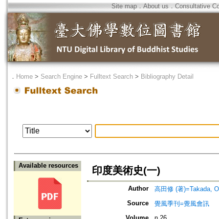
Site map
．
About us
．
Consultative C
．
Home
>
Search Engine
>
Fulltext Search
>
Bibliography Detail
Available resources
印度美術史(一)
Author
高田修 (著)=Takada, Os
Source
覺風季刊=覺風會訊
Volume
n.26