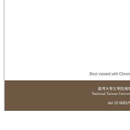
Best viewed with Chrome
臺灣大學
文學院佛
National Taiwan Universi
doi:10.6681