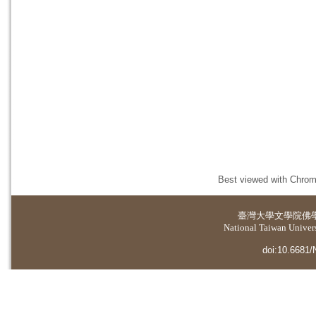
Best viewed with Chrome
臺灣大學
文學院佛
National Taiwan Universi
doi:10.6681