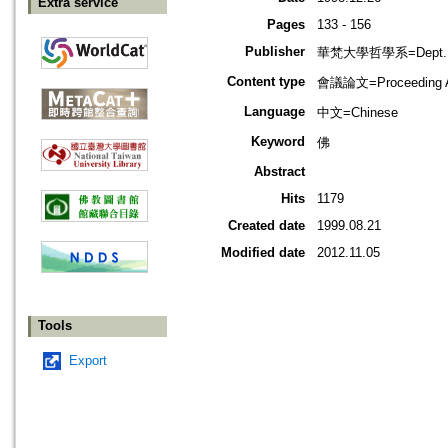
Extra service
Pages
133 - 156
Publisher
華梵大學哲學系=Dept. of P
Content type
會議論文=Proceeding Ar
Language
中文=Chinese
Keyword
佛
Abstract
Hits
1179
Created date
1999.08.21
Modified date
2012.11.05
Tools
Export