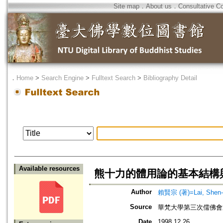
Site map
．
About us
．
Consultative C
．
Home
>
Search Engine
>
Fulltext Search
>
Bibliography Detail
Available resources
熊十力的體用論的基本結構
Author
賴賢宗 (著)=Lai, Shen-c
Source
華梵大學第三次儒佛會
Date
1998.12.26