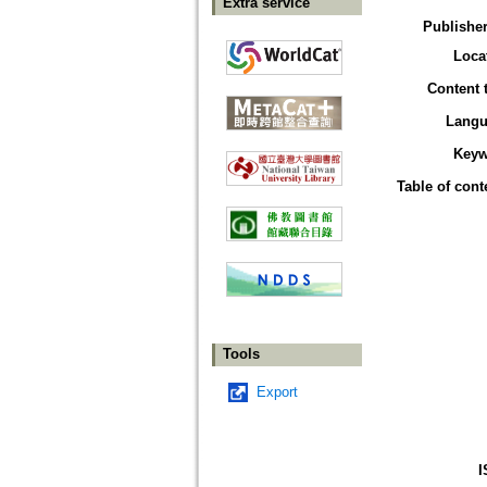
Extra service
Publisher
Loca
Content 
Langu
Keyw
Table of cont
Tools
Export
I