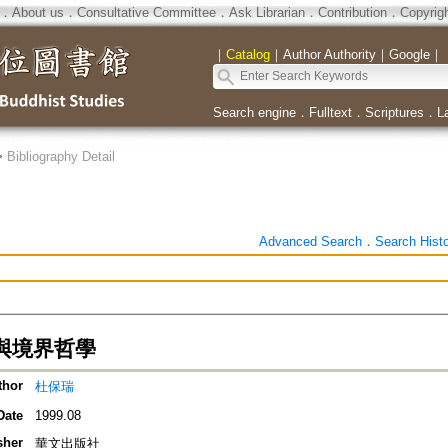
．
About us
．
Consultative Committee
．
Ask Librarian
．
Contribution
．
Copyrig
｜
Catalog
｜
Author Authority
｜
Google
｜
Search engine
．
Fulltext
．
Scriptures
．
L
>
Bibliography Detail
Advanced Search
．
Search Hist
與境界哲學
thor
杜保瑞
Date
1999.08
sher
華文出版社