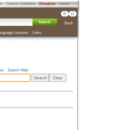
ht
．
Citation Guideline
．
Donation
．
Home
中
日
Back
anguage Lessons
．
Links
ory
．
Search Help