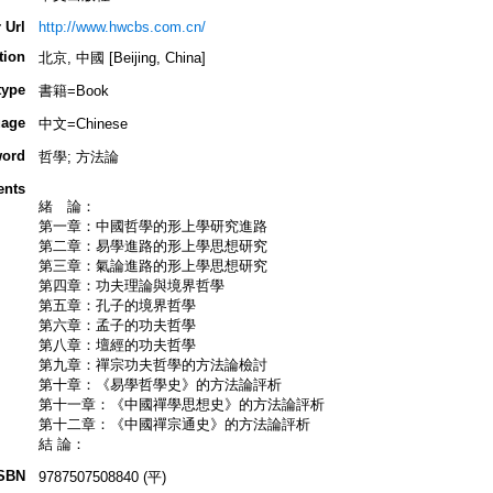
 Url
http://www.hwcbs.com.cn/
tion
北京, 中國 [Beijing, China]
type
書籍=Book
age
中文=Chinese
ord
哲學; 方法論
ents
緒 論：
第一章：中國哲學的形上學研究進路
第二章：易學進路的形上學思想研究
第三章：氣論進路的形上學思想研究
第四章：功夫理論與境界哲學
第五章：孔子的境界哲學
第六章：孟子的功夫哲學
第八章：壇經的功夫哲學
第九章：禪宗功夫哲學的方法論檢討
第十章：《易學哲學史》的方法論評析
第十一章：《中國禪學思想史》的方法論評析
第十二章：《中國禪宗通史》的方法論評析
結 論：
SBN
9787507508840 (平)