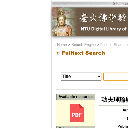
Site map
．
Home
>
Search Engine
>
Fulltext Search
Available resources
功夫理論
Au
Publi