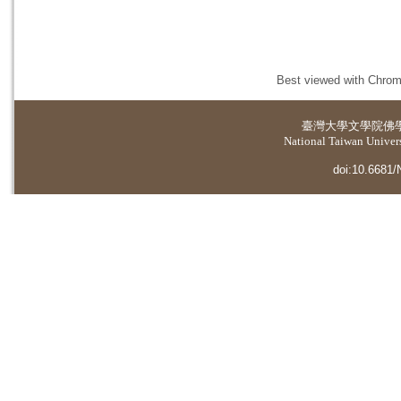
Best viewed with Chrome
臺灣大學
文學院佛
National Taiwan Universi
doi:10.6681