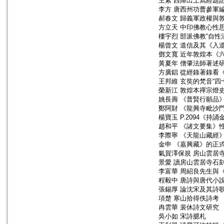
王素 西陲出土寫經題記
李方 唐西州功曹參軍
郝春文 歸義軍政權與
方立天 中印佛教心性
樓宇烈 部派佛教“自性
楊曾文 道信及其《入
鄧文寬 近年敦煌本《
黃夏年 僧肇法師著述
方廣錩 從經錄著錄看
王邦維 玄奘的梵音“四
榮新江 敦煌本禪宗燈
姚長壽 《普賢行願品
鄭阿財 《龍興寺毗沙
楊寶玉 P.2094《
趙和平 《諸文要集》
李際寧 《天龍山藏經
金申 《嘉興藏》的正
氣賀澤保規 房山雲居
景愛 讀房山雲居寺石
李富華 周紹良先生與
程毅中 唐詩與唐代小
張錫厚 論沈宋及其詩
項楚 寒山拾得佚詩考
冉雲華 裴休詩文研究
吳小如 宋詩臆札