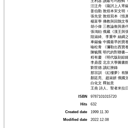
王利器 讀嚴可均校輯
汪泛舟 《薩訶上人寄
姜伯勤 敦煌本宋文明
張先堂 敦煌寫本《悟
楊富學 佛教與回鶻文
胡小偉 三教論衡與唐
張鴻勛 俄藏《漢王與
陸淑綺、李重申 絲綢
車錫倫 中國最早的寶
喻松青 《彌勒出西寶
陳毓羆 明代的對聯書
程有慶 《明代版刻綜
李鼎霞 北京大學圖書
劉世德 讀紅脞錄
那宗訓 《紅樓夢》有
顏廷亮、趙淑妍 俄國
白化文 釋如意
王堯 詩人、聖者米拉日巴
ISBN
9787101015720
Hits
632
Created date
1999.11.30
Modified date
2022.12.08