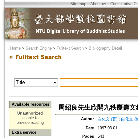
Site map
．
About us
．
Consultative C
．
Home
>
Search Engine
>
Fulltext Search
>
Bibliography Detail
Available resources
周紹良先生欣開九秩慶壽文
Unauthorized
Unable to
Author
白化文 (著)
;
白化文 (編
provide reading
Date
1997.03.01
Extra service
Pages
543