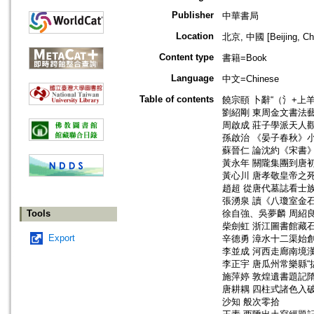
Publisher
中華書局
Location
北京, 中國 [Beijing, Ch
Content type
書籍=Book
Language
中文=Chinese
Table of contents
饒宗頤 卜辭“（氵+上
劉紹剛 東周金文書法
周啟成 莊子學派天人
孫啟治 《晏子春秋》
蘇晉仁 論沈約《宋書
黃永年 關隴集團到唐
黃心川 唐孝敬皇帝之
趙超 從唐代墓誌看士
張湧泉 讀《八瓊室金
Tools
徐自強、吳夢麟 周紹
柴劍虹 浙江圖書館藏
Export
辛德勇 漳水十二渠始
李並成 河西走廊南境
李正宇 唐瓜州常樂縣“
施萍婷 敦煌遺書題記
唐耕耦 四柱式諸色入
沙知 般次零拾