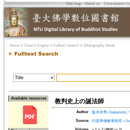
Site map
．
About us
．
Consultative C
．
Home
>
Search Engine
>
Fulltext Search
>
Bibliography Detail
Available resources
教判史上の誕法師
Author
阪本幸男=Sakamoto, Y
Source
印度學佛教學研究 =Journal 
Volume
v.1 n.2 (總號=n.2)