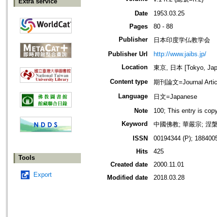
Extra service
Date
1953.03.25
Pages
80 - 88
Publisher
日本印度学仏教学会
Publisher Url
http://www.jaibs.jp/
Location
東京, 日本 [Tokyo, Jap
Content type
期刊論文=Journal Artic
Language
日文=Japanese
Note
100; This entry is co
Keyword
中國佛教; 華嚴宗; 涅槃
ISSN
00194344 (P); 1884005
Hits
425
Tools
Created date
2000.11.01
Export
Modified date
2018.03.28