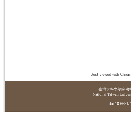
Best viewed with Chrome
臺灣大學
文學院佛
National Taiwan Universi
doi:10.6681