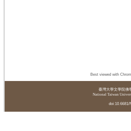
Best viewed with Chrome
臺灣大學
文學院佛
National Taiwan Universi
doi:10.6681