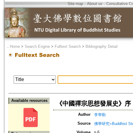
Site map
．
About us
．
Consultative C
．
Home
>
Search Engine
>
Fulltext Search
>
Bibliography Detail
Available resources
《中國禪宗思想發展史》序
Author
李學勤
Source
佛學研究=Buddhist Studi
Volume
n.6