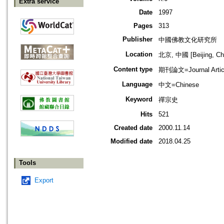
Extra service
Date
1997
Pages
313
Publisher
中國佛教文化研究所
Location
北京, 中國 [Beijing, Ch
Content type
期刊論文=Journal Artic
Language
中文=Chinese
Keyword
禪宗史
Hits
521
Created date
2000.11.14
Modified date
2018.04.25
Tools
Export