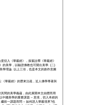
向度切入《華嚴經》，探索詮釋《華嚴經》
》的美學，以驗證佛教也可開出美學. (二)
拓美學理論. 以上三項，也是本文的創作意圖
:《華嚴經》的歷來注疏，近人佛學專著與
發其間的美學義蘊，由此展開本文由體而用
 以中國美學的重要課題 -- 意境，切入本經的
) 繼前一課題而問 -- 如何證入華嚴境界?也