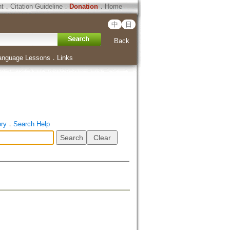
ht
．
Citation Guideline
．
Donation
．
Home
中
日
Back
anguage Lessons
．
Links
ory
．
Search Help