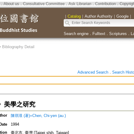
．
About us
．
Consultative Committee
．
Ask Librarian
．
Contribution
．
Copyrig
｜
Catalog
｜
Author Authority
｜
Google
｜
Search engine
．
Fulltext
．
Scriptures
．
L
>
Bibliography Detail
Advanced Search
．
Search Hist
》美學之研究
thor
陳琪瑛 (著)=Chen, Chi-yen (au.)
Date
1994
tion
臺北市, 臺灣 [Taipei shih, Taiwan]