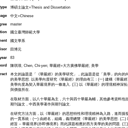
type
博碩士論文=Thesis and Dissertation
uage
中文=Chinese
gree
master
ution
國立臺灣師範大學
ment
國文學系
isor
田博元
year
83
word
陳琪瑛; Chen, Chi-yen; 華嚴經=大方廣佛華嚴經; 美學
ract
本文的論題是「《華嚴經》的美學研究」，此論題是從「美學」的向的
的美學思想. 以美學向度研究《華嚴經》的理由有三：(一) 建構《華嚴經
美學向度為契入華嚴境界的一條進入. (三) 以《華嚴經》的理境精神深
與價值所在.
在取材方面，以八十華嚴為主，六十與四十華嚴為輔，其他參考資料包括
期刊論文，中西美學著作與期刊論文.
在研究方法方面，以《華嚴經》的思想特性和理境精神為入路，進而掘
的一貫系統：(一) 由經名，組織，義理總覽《華嚴經》的美學思想. (二)
經旨 -- 華嚴境界(亦即佛境界). 而此課題相應於西方美學的美的問題. (三