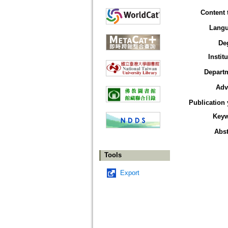
Content 
Lang
De
Instit
Depart
Adv
Publication 
Key
Abst
Tools
Export