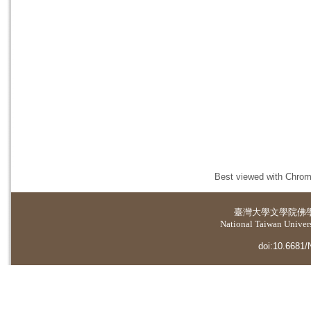
Best viewed with Chrome
臺灣大學
文學院佛
National Taiwan Universi
doi:10.6681