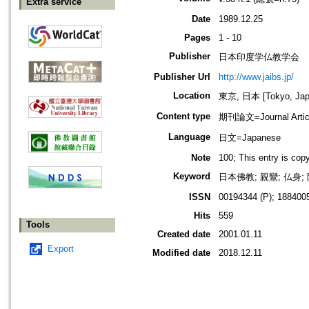
Extra service
Date
1989.12.25
Pages
1 - 10
Publisher
日本印度学仏教学会
Publisher Url
http://www.jaibs.jp/
Location
東京, 日本 [Tokyo, Jap
Content type
期刊論文=Journal Artic
Language
日文=Japanese
Note
100; This entry is co
Keyword
日本佛教; 親鸞; 仏身;
ISSN
00194344 (P); 1884005
Hits
559
Tools
Created date
2001.01.11
Export
Modified date
2018.12.11