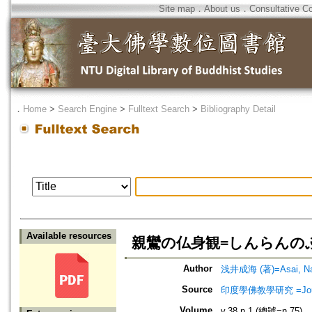
Site map
．
About us
．
Consultative C
．
Home
>
Search Engine
>
Fulltext Search
>
Bibliography Detail
Available resources
親鸞の仏身観=しんらんのぶっしんかん
Author
浅井成海 (著)=Asai, Nar
Source
印度學佛教學研究 =Journal 
Volume
v.38 n.1 (總號=n.75)