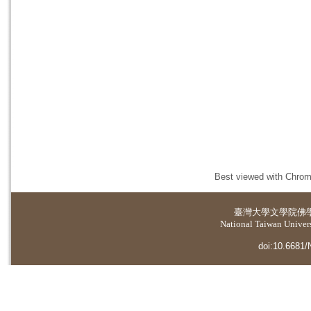
Best viewed with Chrome
臺灣大學
文學院佛
National Taiwan Universi
doi:10.6681