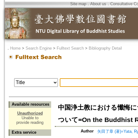
Site map
．
About us
．
Consultative C
．
Home
>
Search Engine
>
Fulltext Search
>
Bibliography Detail
Available resources
中国浄土教における懺悔に
Unauthorized
Unable to
ついて=On the Buddhist Re
provide reading
Author
矢田了章 (著)=Yata, Ryo
Extra service