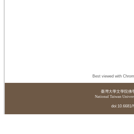
Best viewed with Chrome
臺灣大學
文學院佛
National Taiwan Universi
doi:10.6681