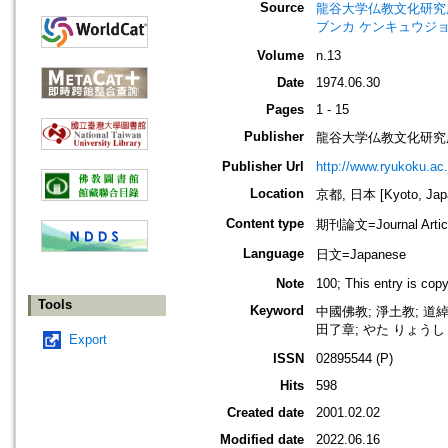
Source
龍谷大学仏教文化研究所紀要=Bull
ブンカ ケンキュウジョ
Volume
n.13
Date
1974.06.30
Pages
1 - 15
Publisher
龍谷大学仏教文化研究
Publisher Url
http://www.ryukoku.ac.
Location
京都, 日本 [Kyoto, Jap
Content type
期刊論文=Journal Artic
Language
日文=Japanese
Note
100; This entry is cop
Tools
Keyword
中國佛教; 淨土教; 道綽;
田了章; やた りょうしょう;
Export
ISSN
02895544 (P)
Hits
598
Created date
2001.02.02
Modified date
2022.06.16