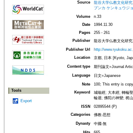
Source
龍谷大学仏教文化研究所紀要=Bull
ブンカ ケンキュウジョ
Volume
n.33
Date
1994.11.30
Pages
255 - 261
Publisher
龍谷大学仏教文化研究
Publisher Url
http://www.ryukoku.ac.
Location
京都, 日本 [Kyoto, Jap
Content type
期刊論文=Journal Artic
Language
日文=Japanese
Note
100; This entry is cop
Tools
Keyword
城喻經; 大本經; 轉輪聖
輪迴; 佛陀の神變; 梶山雄一
Export
ISSN
02895544 (P)
Categories
佛教-思想
Dynasty
中國-無
Hits
665