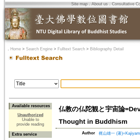
Site map
．
About us
．
Consultative C
．
Home
>
Search Engine
>
Fulltext Search
>
Bibliography Detail
Available resources
仏教の仏陀観と宇宙論=Developme
Unauthorized
Unable to
Thought in Buddhism
provide reading
Author
梶山雄一 (著)=Kajiyama, 
Extra service