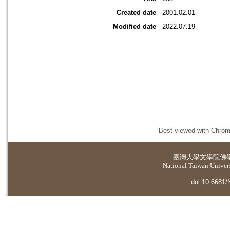
Created date
2001.02.01
Modified date
2022.07.19
Best viewed with Chrome
臺灣大學
文學院佛
National Taiwan Universi
doi:10.6681