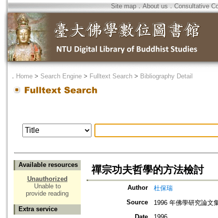
Site map
．
About us
．
Consultative C
．
Home
>
Search Engine
>
Fulltext Search
>
Bibliography Detail
Available resources
禪宗功夫哲學的方法檢討
Unauthorized
Unable to
Author
杜保瑞
provide reading
Source
1996 年佛學研究論文集
Extra service
Date
1996