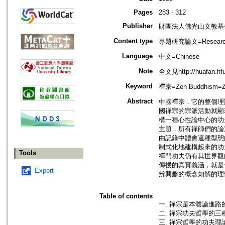
Pages
283 - 312
Publisher
財團法人佛光山文教基
Content type
專題研究論文=Research
Language
中文=Chinese
Note
全文見http://huafan.hfu
Keyword
禪宗=Zen Buddhism=Z
Abstract
中國禪宗，它的整個理
國禪宗的宗派活動就顯
構一種心性論中心的功
主題，所有禪師們的論
由記錄中體會這種型態
制式化地建構起來的功
Tools
禪門功夫仍有其世界觀
傳授的真實義涵，就是
Export
辨興趣的概念知解的理
Table of contents
一. 禪宗是本體論進路
二. 禪宗功夫哲學的三
三. 禪宗哲學的功夫