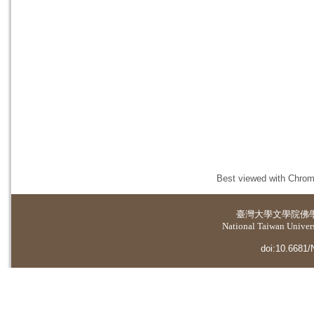
Best viewed with Chrome
臺灣大學
文學院佛
National Taiwan Universi
doi:10.6681