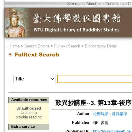
Site map
．
About us
．
Consultative C
．
Home
>
Search Engine
>
Fulltext Search
>
Bibliography Detail
Available resources
歎異抄講座--3. 第13章-後序
Unauthorized
Unable to
Author
松野純孝
;
曾我量深
provide reading
Publisher
彌生書房
Extra service
Publisher Url
http://www2.neweb.ne.