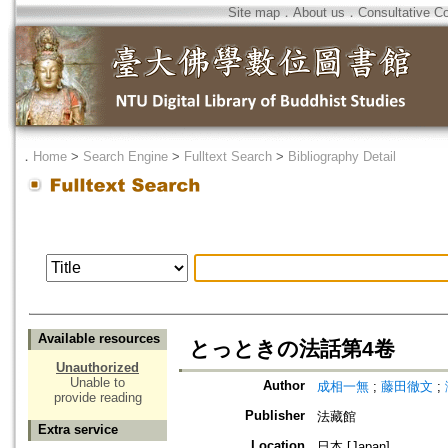
Site map
．
About us
．
Consultative C
．
Home
>
Search Engine
>
Fulltext Search
>
Bibliography Detail
Available resources
とっときの法話第4卷
Unauthorized
Unable to
Author
成相一無
;
藤田徹文
;
provide reading
Publisher
法藏館
Extra service
Location
日本 [Japan]