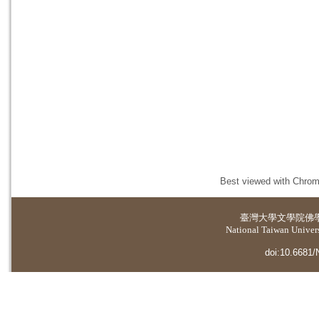
Best viewed with Chrome
臺灣大學
文學院佛
National Taiwan Universi
doi:10.6681