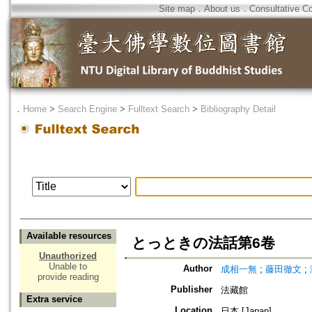
Site map
．
About us
．
Consultative C
．
Home
>
Search Engine
>
Fulltext Search
>
Bibliography Detail
Available resources
とっときの法話第6卷
Unauthorized
Unable to
Author
成相一無
;
藤田徹文
;
provide reading
Publisher
法藏館
Extra service
Location
日本 [Japan]