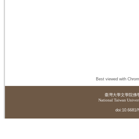
Best viewed with Chrome
臺灣大學
文學院佛
National Taiwan Universi
doi:10.6681