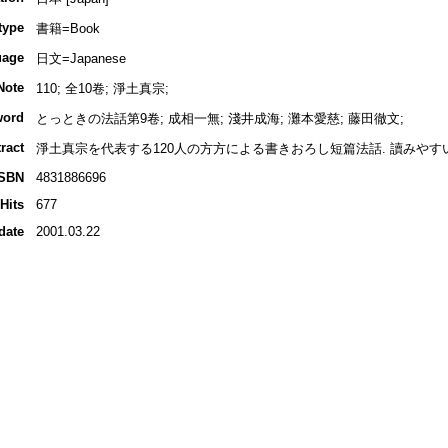
type
書籍=Book
uage
日文=Japanese
Note
110; 全10卷; 淨土真宗;
word
とっときの法話第9卷; 成相一無; 淺井成海; 灘本愛慈; 藤田徹文;
ract
淨土真宗を代表する120人の方方による書きおろし短篇法話. 讀みやす
ISBN
4831886696
Hits
677
date
2001.03.22