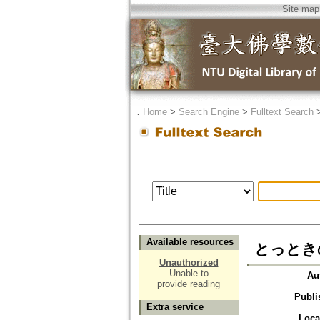
Site map
．
Home
>
Search Engine
>
Fulltext Search
Available resources
とっとき
Unauthorized
Unable to
Au
provide reading
Publi
Extra service
Loca