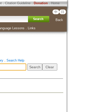
ht
．
Citation Guideline
．
Donation
．
Home
中
日
Back
anguage Lessons
．
Links
ory
．
Search Help