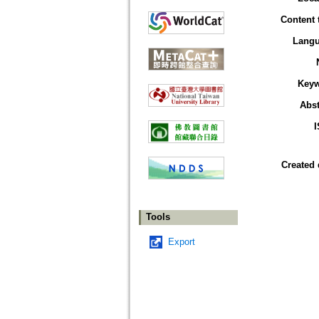
Content 
Lang
Key
Abst
Created 
Tools
Export