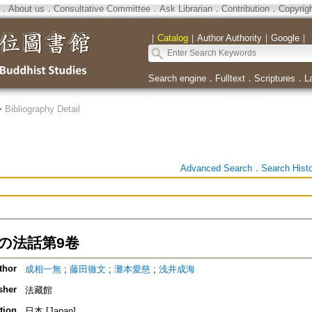
．
About us
．
Consultative Committee
．
Ask Librarian
．
Contribution
．
Copyrig
｜
Catalog
｜
Author Authority
｜
Google
｜
Search engine
．
Fulltext
．
Scriptures
．
L
>
Bibliography Detail
Advanced Search
．
Search Hist
の法話第9卷
thor
成相一無
;
藤田徹文
;
灘本愛慈
;
浅井成海
sher
法藏館
tion
日本 [Japan]