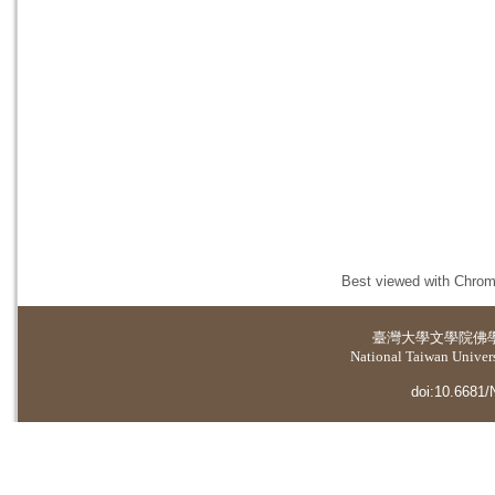
Best viewed with Chrome
臺灣大學
文學院佛
National Taiwan Universi
doi:10.6681