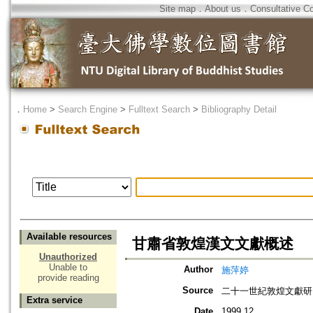
Site map
．
About us
．
Consultative C
．
Home
>
Search Engine
>
Fulltext Search
>
Bibliography Detail
Available resources
甘肅省敦煌漢文文獻概述
Unauthorized
Unable to
Author
施萍婷
provide reading
Source
二十一世紀敦煌文獻研
Extra service
Date
1999.12