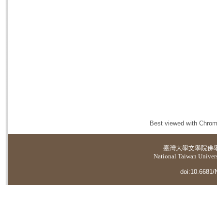
Best viewed with Chrome
臺灣大學
文學院佛
National Taiwan Universi
doi:10.6681