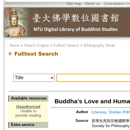
Site map
．
About us
．
Consultative C
．
Home
>
Search Engine
>
Fulltext Search
>
Bibliography Detail
Available resources
Buddha's Love and Huma
Unauthorized
Unable to
Author
Ichimura, Shohei=
provide reading
Source
哲學生死與宗教國際學術研討會論文集
Extra service
Society for Philosoph