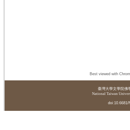
Best viewed with Chrome
臺灣大學
文學院佛
National Taiwan Universi
doi:10.6681