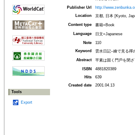
Publisher Url
http://www.zenbunka.or
Location
京都, 日本 [Kyoto, Jap
Content type
書籍=Book
Language
日文=Japanese
Note
110
Keyword
雲水日記--繪で見る禪の
Abstract
平素は固く門戶を閉ざ
ISBN
4881820389
Hits
639
Created date
2001.04.13
Tools
Export