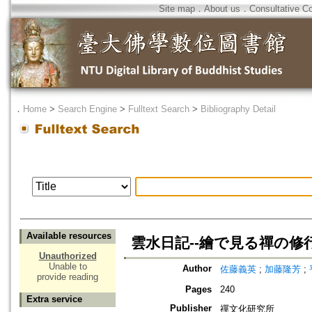
Site map
．
About us
．
Consultative C
．
Home
>
Search Engine
>
Fulltext Search
>
Bibliography Detail
Available resources
雲水日記--繪で見る禪の修
Unauthorized
Unable to
Author
佐藤義英
;
加藤隆芳
;
provide reading
Pages
240
Extra service
Publisher
禪文化研究所