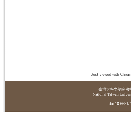
Best viewed with Chrome
臺灣大學
文學院佛
National Taiwan Universi
doi:10.6681