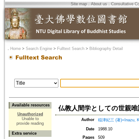
Site map
．
About us
．
Consultative C
．
Home
>
Search Engine
>
Fulltext Search
>
Bibliography Detail
Available resources
仏教人間学としての世親唯
Unauthorized
Unable to
Author
稲津紀三 (著)=Inazu, Ki
provide reading
Date
1988.10
Extra service
Pages
509