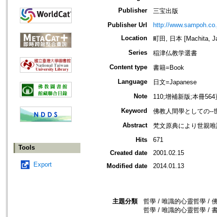
Publisher
三宝出版
Publisher Url
http://www.sampoh.co.
Location
町田, 日本 [Machita, J
Series
稲津仏教学選書
Content type
書籍=Book
Language
日文=Japanese
Note
110;增補新版;本冊5
Keyword
佛教人間學としての--
Abstract
梵文原典により世親唯
Hits
671
Tools
Created date
2001.02.15
Export
Modified date
2014.01.13
主題分類
哲學 / 唯識的心靈哲學 / 佛
哲學 / 唯識的心靈哲學 / 書