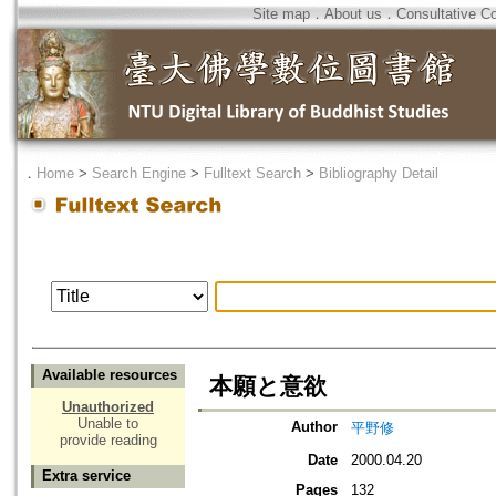
Site map
．
About us
．
Consultative C
．
Home
>
Search Engine
>
Fulltext Search
>
Bibliography Detail
Available resources
本願と意欲
Unauthorized
Unable to
Author
平野修
provide reading
Date
2000.04.20
Extra service
Pages
132