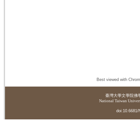
Best viewed with Chrome
臺灣大學
文學院佛
National Taiwan Universi
doi:10.6681