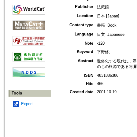
Publisher
法藏館
Location
日本 [Japan]
Content type
書籍=Book
Language
日文=Japanese
Note
-120
Keyword
平野修;
Abstract
世俗化する現代に，淨
のちの根源である阿彌
ISBN
4831886386
Hits
466
Created date
2001.10.19
Tools
Export