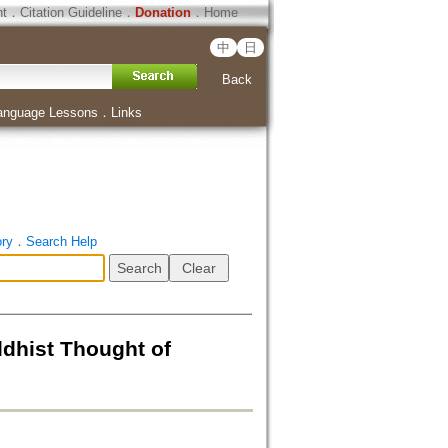
ht
．
Citation Guideline
．
Donation
．
Home
中
日
Back
anguage Lessons
．
Links
ory
．
Search Help
st Thought of