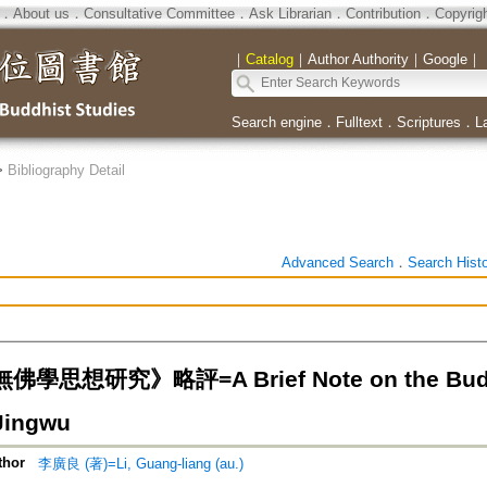
．
About us
．
Consultative Committee
．
Ask Librarian
．
Contribution
．
Copyrig
｜
Catalog
｜
Author Authority
｜
Google
｜
Search engine
．
Fulltext
．
Scriptures
．
L
>
Bibliography Detail
Advanced Search
．
Search Hist
思想研究》略評=A Brief Note on the Buddhi
Jingwu
thor
李廣良 (著)=Li, Guang-liang (au.)