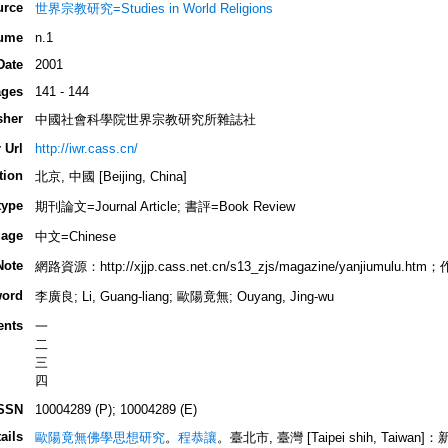
urce
世界宗教研究=Studies in World Religions
ume
n.1
Date
2001
ges
141 - 144
sher
中國社會科學院世界宗教研究所雜誌社
 Url
http://iwr.cass.cn/
tion
北京, 中國 [Beijing, China]
type
期刊論文=Journal Article; 書評=Book Review
age
中文=Chinese
Note
網路資源：http://xjjp.cass.net.cn/s13_zjs/magazine/yanjiumu
ord
李廣良; Li, Guang-liang; 歐陽竟無; Ouyang, Jing-wu
ents
一
二
三
四
SSN
10004289 (P); 10004289 (E)
ails
歐陽竟無佛學思想研究
。
程恭讓
。臺北市, 臺灣 [Taipei shih, Taiwan