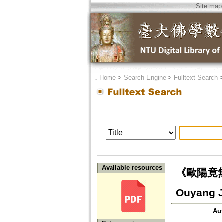
Site map
．
Home
>
Search Engine
>
Fulltext Search
Available resources
《歐陽竟無佛學
Ouyang 
Au