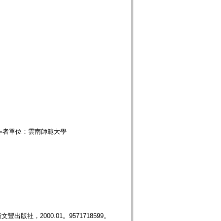
lu.htm；作者單位：雲南師範大學
]：新文豐出版社，2000.01。9571718599。