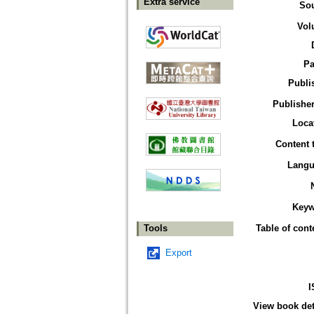
Extra service
So
Vol
Pa
Publi
Publisher
Loca
Content 
Langu
Keyw
Tools
Table of cont
Export
I
View book det