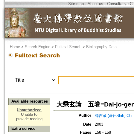
Site map
．
About us
．
Consultative C
．
Home
>
Search Engine
>
Fulltext Search
>
Bibliography Detail
Available resources
大乘玄論 五卷=Dai-jo-gen-ro
Unauthorized
Unable to
Author
釋吉藏 (著)=Shih, Chi-t
provide reading
Date
2003
Extra service
Pages
158 - 158