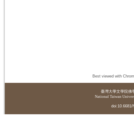
Best viewed with Chrome
臺灣大學
文學院佛
National Taiwan Universi
doi:10.6681