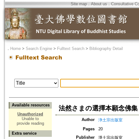
Site map
．
About us
．
Consultative C
．
Home
>
Search Engine
>
Fulltext Search
>
Bibliography Detail
Available resources
法然さまの選擇本願念佛集
Unauthorized
Unable to
Author
浄土宗出版室
provide reading
Pages
20
Extra service
Publisher
淨土宗出版室