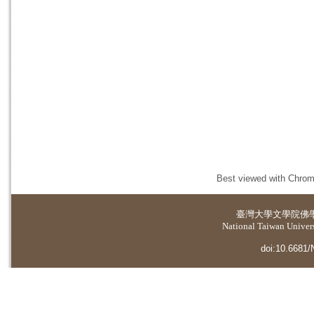
Best viewed with Chrome
臺灣大學
文學院佛
National Taiwan Universi
doi:10.6681