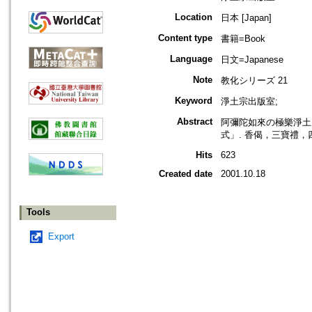
Location
日本 [Japan]
Content type
書籍=Book
Language
日文=Japanese
Note
教化シリーズ 21
Keyword
淨土宗出版室;
Abstract
阿彌陀如來の極樂淨土
式」. 香偈，三寶禮
Hits
623
Created date
2001.10.18
Tools
Export