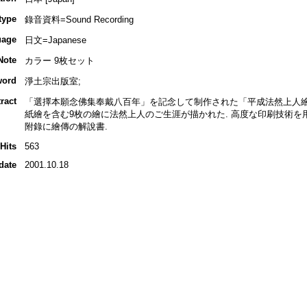
type
錄音資料=Sound Recording
uage
日文=Japanese
Note
カラー 9枚セット
word
淨土宗出版室;
ract
「選擇本願念佛集奉戴八百年」を記念して制作された「平成法然上人繪
紙繪を含む9枚の繪に法然上人のご生涯が描かれた. 高度な印刷技術を
附錄に繪傳の解說書.
Hits
563
date
2001.10.18