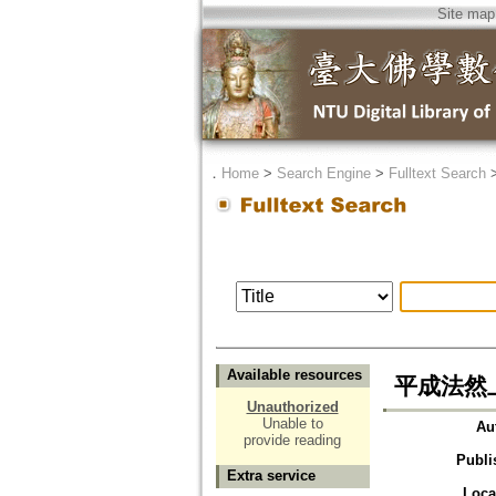
Site map
．
Home
>
Search Engine
>
Fulltext Search
Available resources
平成法然
Unauthorized
Unable to
Au
provide reading
Publi
Extra service
Loca