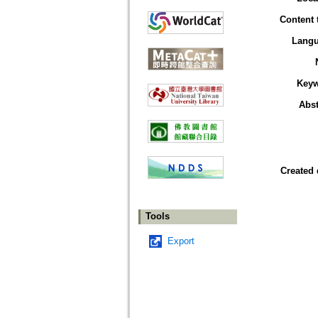
Content 
Lang
Key
Abst
Created 
Tools
Export