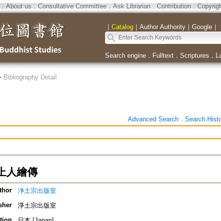
．
About us
．
Consultative Committee
．
Ask Librarian
．
Contribution
．
Copyrig
｜
Catalog
｜
Author Authority
｜
Google
｜
Search engine
．
Fulltext
．
Scriptures
．
L
>
Bibliography Detail
Advanced Search
．
Search Hist
上人繪傳
thor
浄土宗出版室
sher
淨土宗出版室
tion
日本 [Japan]