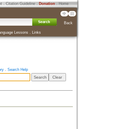
ht
．
Citation Guideline
．
Donation
．
Home
中
日
Back
anguage Lessons
．
Links
ory
．
Search Help