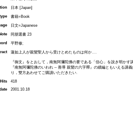
tion
日本 [Japan]
type
書籍=Book
uage
日文=Japanese
Note
同朋選書 23
word
平野修;
ract
蓮如上人が親鸞聖人から受けとめたものは何か….
『御文』をとおして，南無阿彌陀佛の要である「信心」を說き明かす講義
『南無阿彌陀佛のいわれ -- 善導 親鸞の六字釋』の續編ともいえる
り，雙方あわせてご購讀いただきたい.
Hits
418
date
2001.10.18