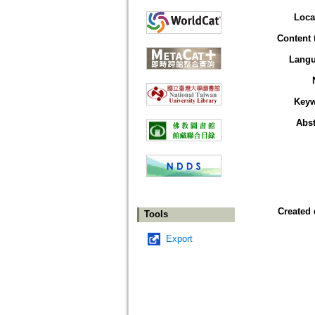
Loca
Content 
Lang
Key
Abst
Created 
Tools
Export