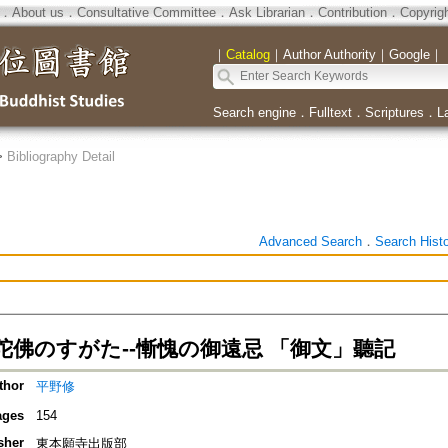
．
About us
．
Consultative Committee
．
Ask Librarian
．
Contribution
．
Copyrig
｜
Catalog
｜
Author Authority
｜
Google
｜
Search engine
．
Fulltext
．
Scriptures
．
L
>
Bibliography Detail
Advanced Search
．
Search Hist
陀佛のすがた--慚愧の御遠忌 「御文」聽記
thor
平野修
ages
154
sher
東本願寺出版部