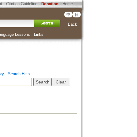
ht
．
Citation Guideline
．
Donation
．
Home
中
日
Back
anguage Lessons
．
Links
ory
．
Search Help