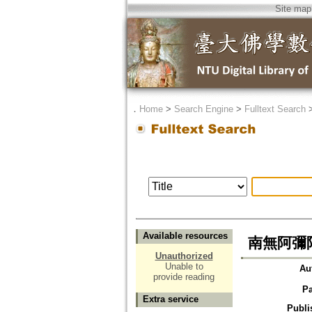
Site map
．
Home
>
Search Engine
>
Fulltext Search
Available resources
南無阿彌
Unauthorized
Unable to
Au
provide reading
P
Extra service
Publi