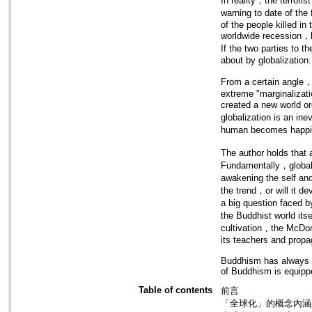
In reality，the terror
warning to date of the
of the people killed in
worldwide recession，bu
If the two parties to t
about by globalization.
From a certain angle，t
extreme "marginalizati
created a new world ord
globalization is an in
human becomes happie
The author holds that 
Fundamentally，globali
awakening the self and
the trend，or will it de
a big question faced 
the Buddhist world itse
cultivation，the McDona
its teachers and propa
Buddhism has always in
of Buddhism is equipped 
Table of contents
前言
「全球化」的概念內涵