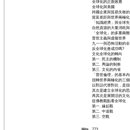
全球化的正面效應
全球化與美國
跨國企業與貿易失衡的
貧富差距與世界兩極化
「知識經濟」與全球失
自然資源的大量消耗與
「全球化」的多重兩難
普世主義與虛擬世界
九一一與恐怖活動的全
反全球化會成功嗎?
文化全球化的轉向
第一. 民主的機制
第二. 輿論的制衡
第三. 文化的內省
「普世倫理」的基本內
扭轉世界兩極化的三個
以對話代替對抗，是扭
其次是建立全球化的思
再其次是展開活的文化
從佛教觀點看全球化
第一. 緣起觀
第二. 中道觀
第三. 空觀
Hits
773