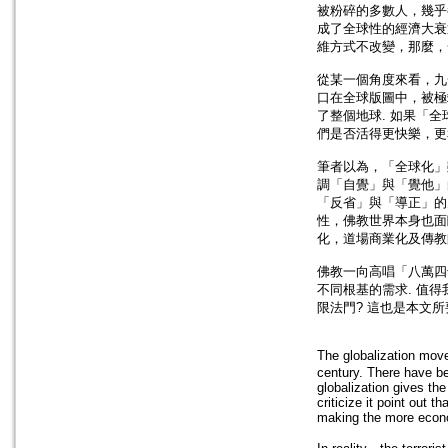
被粉碎的多數人，幾乎
成了全球性的經濟大衰
維方式不改變，那麼，
從某一個角度來看，九
口在全球版圖中，被極
了整個地球. 如果「
們是否活得更快樂，更
筆者以為，「全球化」
調「自覺」與「覺他」
「反省」與「導正」的力量
性，佛教世界本身也面
化，道場商業化及傳教
佛教一向高唱「八萬四
不同根基的需求. 值
限法門? 這也是本文所
The globalization mov
century. There have be
globalization gives th
criticize it point out t
making the more econom