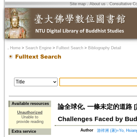
Site map
．
About us
．
Consultative C
．
Home
>
Search Engine
>
Fulltext Search
>
Bibliography Detail
Available resources
論全球化, 一條未定的道路 [論全
Unauthorized
Unable to
Challenges Faced by Bu
provide reading
Author
游祥洲 (著)=Yo, Hsiang-
Extra service