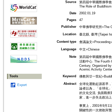
Source
第四屆中華國際佛學會議 -- 「
The Role of Buddhism 
Date
2002.01.19
Pages
47
Publisher
中華佛學研究所=The Chung-
Location
臺北縣, 臺灣 [Taipei hsi
Content type
會議論文=Proceeding Ar
Language
中文=Chinese
Note
第四屆中華國際佛學會議 
活動中心. The Fourth Chu
Century, Organized by
Acemic Activity Cente
Tools
Keyword
佛教與廿一世紀=Buddhis
Abstract
全球化運動起源甚早，
Export
論者以為，「全球化」
的文化交流. 負面觀
家，進一步失去政治上
事實上，2001年9
關鍵性的一次挫敗與警