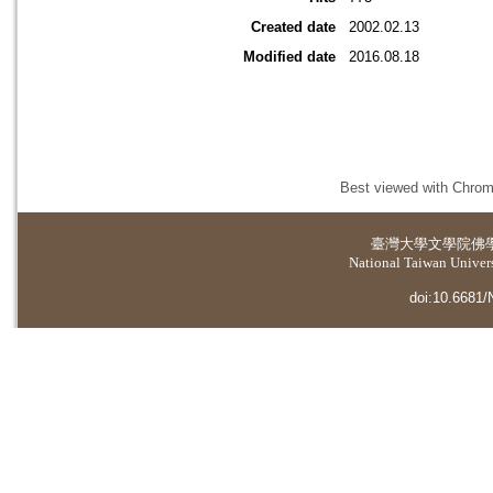
Created date
2002.02.13
Modified date
2016.08.18
Best viewed with Chrome
臺灣大學
文學院佛
National Taiwan Universi
doi:10.6681