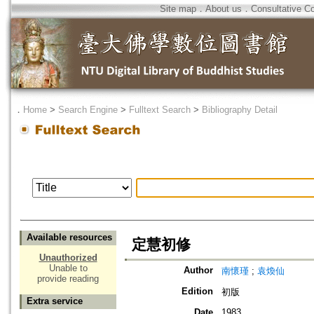
Site map
．
About us
．
Consultative C
．
Home
>
Search Engine
>
Fulltext Search
>
Bibliography Detail
Available resources
定慧初修
Unauthorized
Unable to
Author
南懷瑾
;
袁煥仙
provide reading
Edition
初版
Extra service
Date
1983