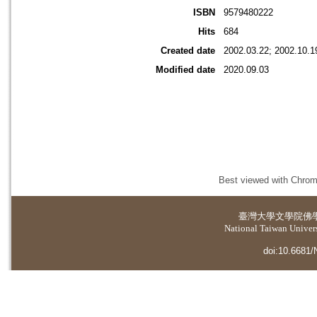
ISBN
9579480222
Hits
684
Created date
2002.03.22; 2002.10.1
Modified date
2020.09.03
Best viewed with Chrome
臺灣大學
文學院佛
National Taiwan Universi
doi:10.6681