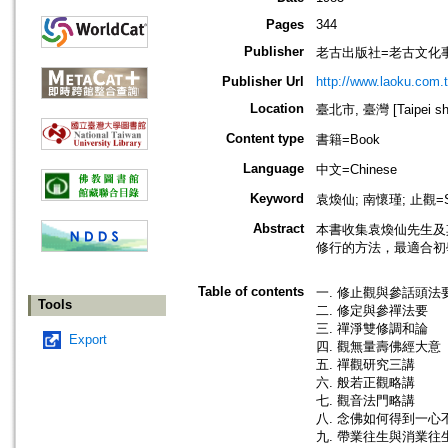
Pages
344
Publisher
老古出版社=老古文化
Publisher Url
http://www.laoku.com.
Location
臺北市, 臺灣 [Taipei shi
Content type
書籍=Book
Language
中文=Chinese
Keyword
袁煥仙; 南懷瑾; 止觀=S
Abstract
本書收集袁煥仙先生及
修行的方法，最適合初
Table of contents
一. 修止觀與參話頭法
Tools
二. 修定與參禪法要
三. 禪淨雙修調和論
Export
四. 觀無量壽佛經大意
五. 禪觀研究三講
六. 般若正觀略講
七. 觀音法門略講
八. 念佛如何得到一心
九. 帶業往生與消業往