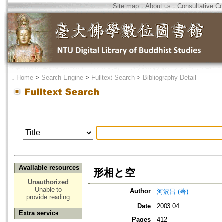
Site map
．
About us
．
Consultative C
．
Home
>
Search Engine
>
Fulltext Search
>
Bibliography Detail
Available resources
形相と空
Unauthorized
Unable to
Author
河波昌 (著)
provide reading
Date
2003.04
Extra service
Pages
412