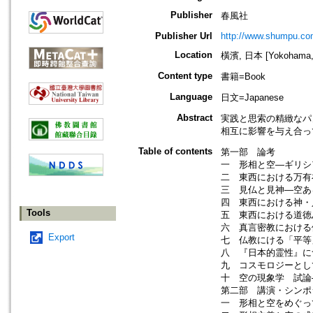
Publisher
春風社
Publisher Url
http://www.shumpu.co
Location
橫濱, 日本 [Yokohama, 
Content type
書籍=Book
Language
日文=Japanese
Abstract
実践と思索の精緻なパ
相互に影響を与え合っ
Table of contents
第一部 論考
一 形相と空―ギリシ
二 東西における万有
三 見仏と見神―空あ
四 東西における神・
Tools
五 東西における道徳
六 真言密教における
Export
七 仏教にける「平等
八 『日本的霊性』に
九 コスモロジーとし
十 空の現象学 試論
第二部 講演・シンポ
一 形相と空をめぐっ