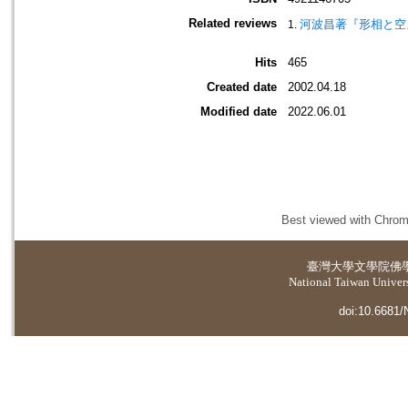
Related reviews
河波昌著『形相と空
Hits
465
Created date
2002.04.18
Modified date
2022.06.01
Best viewed with Chrome
臺灣大學
文學院佛
National Taiwan Universi
doi:10.6681