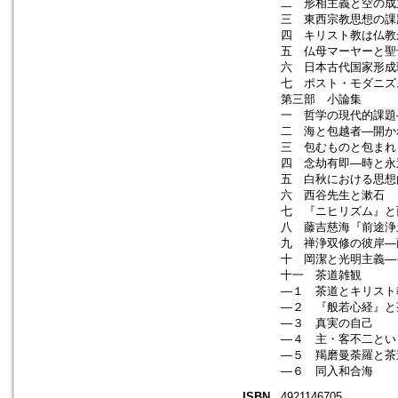
二 形相主義と空の成
三 東西宗教思想の課
四 キリスト教は仏教
五 仏母マーヤーと聖
六 日本古代国家形成
七 ポスト・モダニズ
第三部 小論集
一 哲学の現代的課題
二 海と包越者―開か
三 包むものと包まれ
四 念劫有即―時と永
五 白秋における思想
六 西谷先生と漱石
七 『ニヒリズム』と
八 藤吉慈海『前途浄
九 禅浄双修の彼岸―
十 岡潔と光明主義―
十一 茶道雑観
―１ 茶道とキリスト
―２ 『般若心経』と
―３ 真実の自己
―４ 主・客不二とい
―５ 羯磨曼荼羅と茶
―６ 同入和合海
ISBN
4921146705