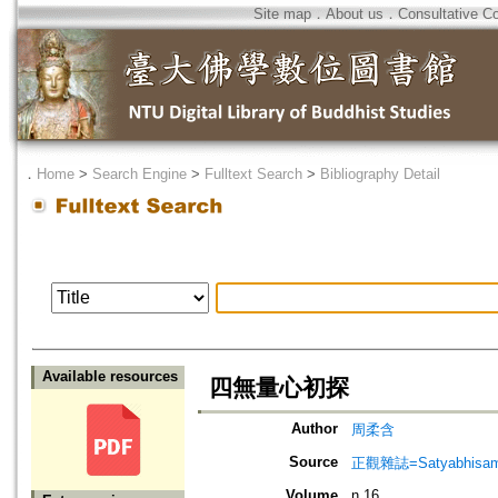
Site map
．
About us
．
Consultative C
．
Home
>
Search Engine
>
Fulltext Search
>
Bibliography Detail
Available resources
四無量心初探
Author
周柔含
Source
正觀雜誌=Satyabhisamaya
Volume
n.16