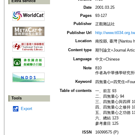
Extra service
Date
2001.03.25
Pages
93-127
Publisher
正觀雜誌社
Publisher Url
http://www.tt034.org.tw
Location
南投縣, 臺灣 [Nantou hs
Content type
期刊論文=Journal Artic
Language
中文=Chinese
Note
810
作者為中華佛學研究所
Keyword
四無量心=四梵住=Four I
Table of contents
一、前言 93
二、四無量心 94
Tools
三、四無量心與四禪 10
四、四無量心之修持 10
Export
五、四無量心之功德 11
六、總結 123
參考書目 125
ISSN
16099575 (P)