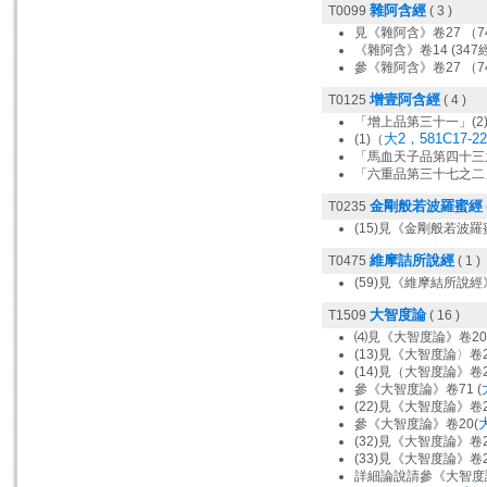
雜阿含經
T0099
( 3 )
見《雜阿含》卷27 （7
《雜阿含》卷14 (347經
參《雜阿含》卷27 （7
增壹阿含經
T0125
( 4 )
「增上品第三十一」(2)
大2，581C17-22
(1)（
「馬血天子品第四十三
「六重品第三十七之二」(
金剛般若波羅蜜經
T0235
(15)見《金剛般若波羅
維摩詰所說經
T0475
( 1 )
(59)見《維摩結所說經
大智度論
T1509
( 16 )
⑷見《大智度論》卷20
(13)見《大智度論〉卷2
(14)見（大智度論》卷2
參《大智度論》卷71 (
(22)見《大智度論》卷20
大
參《大智度論》卷20(
(32)見《大智度論》卷20
(33)見《大智度論》卷20
詳細論說請參《大智度論