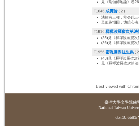
見《瑜伽師地論》卷26
成實論
T1646
( 2 )
法故有三種，能令此三
又瞋為惱因，懷瞋心者
釋禪波羅蜜次第法
T1916
(35)見《釋禪波羅蜜次
(36)見《釋禪波羅蜜次
密呪圓因往生集
T1956
( 2
(43)見《釋禪波羅蜜次
見《釋禪波羅蜜次第法門
Best viewed with Chrome
臺灣大學
文學院佛
National Taiwan Universi
doi:10.6681