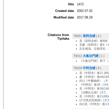
Hits
1472
Created date
2002.07.02
Modified date
2017.08.29
Citations from
長阿含經
T0001
( 3 )
Tipitaka
見《長阿含經》卷8⑼
另參《長阿含》卷9《
左右相須。左能淨右，
大集法門經
T0012
( 1 )
《大集法門經》卷下（
中阿含經
T0026
( 9 )
見《中阿含》卷21 (86
參《中阿含》卷48(18
大 
(61)《牛糞喻經》（
《中阿含》卷39（15
見《中阿含》卷36(14
大1，7
《法樂比丘經》(
見《中阿含》卷21(86
大1
(27)(梵志陀然經》(
(62)見《中阿含》卷3