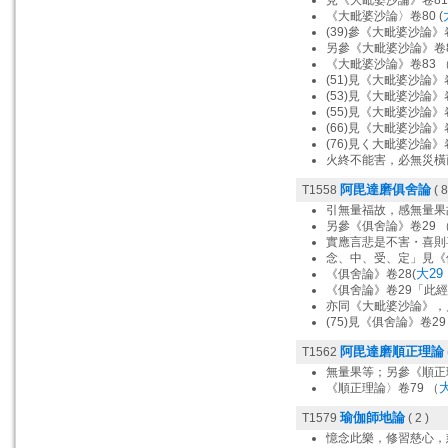
見《大毗婆沙論》卷81 
《大毗婆沙論〉卷80 (
(39)參《大毗婆沙論》卷
另參《大毗婆沙論》卷8
《大毗婆沙論》卷83 
(51)見《大毗婆沙論》卷
(53)見《大毗婆沙論》卷
(55)見《大毗婆沙論》卷
(66)見《大毗婆沙論》卷
(76)見く大毗婆沙論》卷
火終不能害，必無災橫
阿毘達磨俱舍論
T1558
( 8
引無量福故，感無量果
另參《俱舍論》卷29 
實應言悲是不害・喜則
念、中、受、定」見《俱
大29，
《俱舍論》卷28(
《俱舍論》卷29「此
亦同《大毗婆沙論》，
(75)見《俱舍論》卷29 
阿毘達磨順正理論
T1562
無量果等；另參《順正理
大
《順正理論〉卷79 （
瑜伽師地論
T1579
( 2 )
憶念此樂，修習慈心，