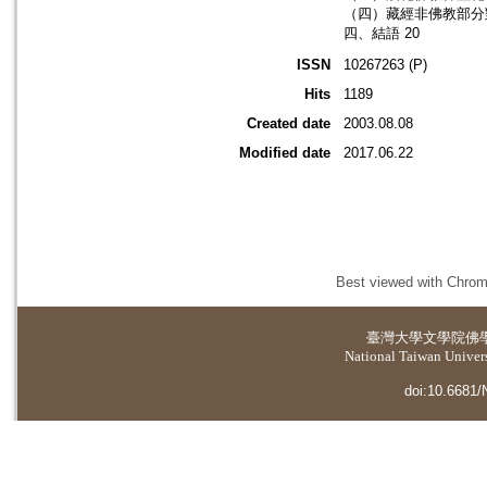
（四）藏經非佛教部分
四、結語 20
ISSN
10267263 (P)
Hits
1189
Created date
2003.08.08
Modified date
2017.06.22
Best viewed with Chrome
臺灣大學
文學院佛
National Taiwan Universi
doi:10.6681