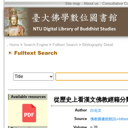
Site map
．
About us
．
Consultative C
．
Home
>
Search Engine
>
Fulltext Search
>
Bibliography Detail
Available resources
從歷史上看漢文佛教經籍分
Author
白化文
Source
佛教圖書館館訊=Informatio
Volume
n.28