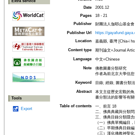
Extra service
Date
2001.12
Pages
18 - 21
Publisher
財團法人伽耶山基金會
Publisher Url
https://gayafund.gaya.
Location
嘉義縣, 臺灣 [Chia-i hsi
Content type
期刊論文=Journal Artic
Language
中文=Chinese
Note
佛教圖書分類研究
作者為前北京大學信息
Keyword
目錄; 經錄; 圖書分類
Abstract
本文主從歷史宏觀的角
書分類法的影響等有關
Tools
Table of contents
一、前言 18
Export
二、佛典典藏與分類問題
三、佛典目錄分類隱含
（一）佛典單獨編目，
（二）早期佛典目錄編纂
（三）漢化佛教神聖化 