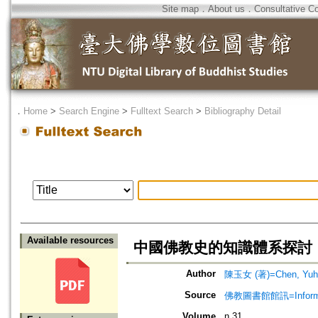
Site map
．
About us
．
Consultative C
．
Home
>
Search Engine
>
Fulltext Search
>
Bibliography Detail
Available resources
中國佛教史的知識體系探討
Author
陳玉女 (著)=Chen, Yuh-n
Source
佛教圖書館館訊=Informatio
Volume
n.31