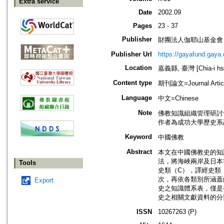
Extra service
Date
2002.09
Pages
23 - 37
Publisher
財團法人伽耶山基金會
Publisher Url
https://gayafund.gaya.
Location
嘉義縣, 臺灣 [Chia-i hsi
Content type
期刊論文=Journal Artic
Language
中文=Chinese
Note
佛教知識組織管理研討會
作者為成功大學歷史系
Keyword
中國佛教
Abstract
本文在中國佛教史的知
法，將海峽兩岸及日本
Tools
史類（C），譯經史類
次，再依各類別所涵蓋
Export
史之知識體系表，僅是
史之相關文獻資料的分
ISSN
10267263 (P)