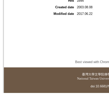
Hits
1644
Created date
2003.08.08
Modified date
2017.06.22
Best viewed with Chrome
臺灣大學
文學院佛
National Taiwan Universi
doi:10.6681