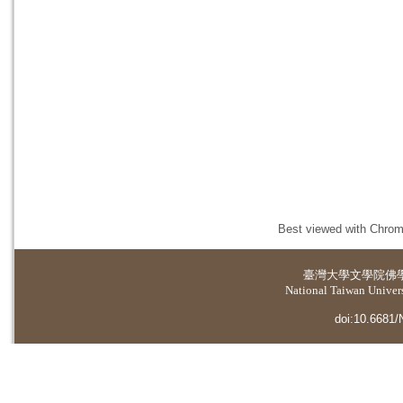
Best viewed with Chrome
臺灣大學
文學院佛
National Taiwan Universi
doi:10.6681