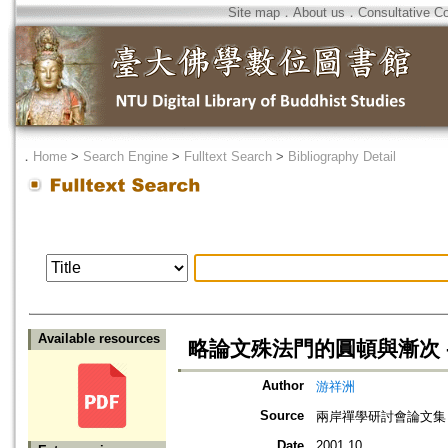
Site map
．
About us
．
Consultative C
．
Home
>
Search Engine
>
Fulltext Search
>
Bibliography Detail
Available resources
略論文殊法門的圓頓與漸次 
Author
游祥洲
Source
兩岸禪學研討會論文集（
Date
2001.10